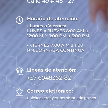
Calle 49 # 48 - 27
Horario de atención:

• Lunes a Viernes:
LUNES A JUEVES 8:00 AM a
12:00 M, Y 1:00 PM a 6:00 PM
•
VIERNES 7:00 A.M a 1:00
PM. JORNADA CONTINUA
Líneas de atención:

+57 6048362182
Correo eletrónico:

unicacaceres@supernotariado.gov.co