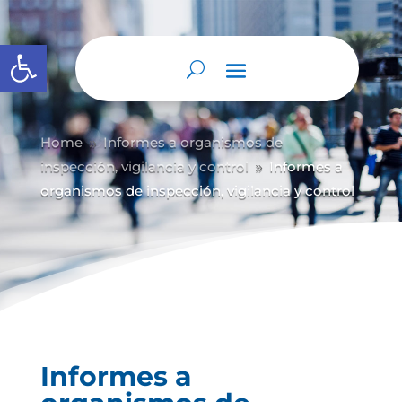
Abrir barra de herramientas
Home
Informes a organismos de
9
inspección, vigilancia y control
Informes a
9
organismos de inspección, vigilancia y control
Informes a