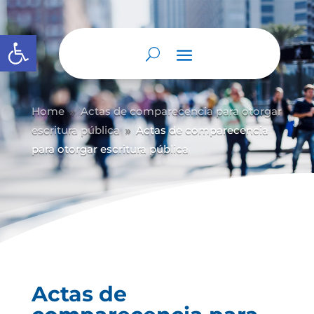
Abrir barra de herramientas
Home
Actas de comparecencia para otorgar
9
escritura pública
Actas de comparecencia
9
para otorgar escritura pública
Actas de