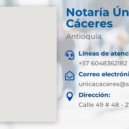
Notaría Ún
Cáceres
Antioquia
Líneas de atenc

+57 6048362182
Correo electrón

unicacaceres@s
Dirección:

Calle 49 # 48 - 