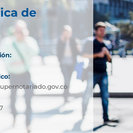
ica de
ión:
ico:
upernotariado.gov.co
27