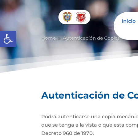
Inicio
Abrir barra de herramientas
Home
Autenticación de Copias
Aute
9
9
Autenticación de C
Podrá autenticarse una copia mecánic
que se tenga a la vista o que esta com
Decreto 960 de 1970.