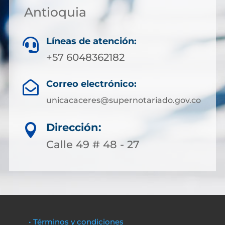
Antioquia
Líneas de atención:

+57 6048362182
Correo electrónico:

unicacaceres@supernotariado.gov.co
Dirección:

Calle 49 # 48 - 27
• Términos y condiciones