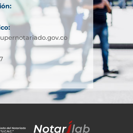
ión:
ico:
upernotariado.gov.co
27