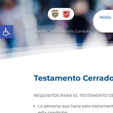
Inicio
Abrir barra de herramientas
Home
Testamento Cerrado
Testame
9
9
Testamento Cerrad
REQUISITOS PARA EL TESTAMENTO C
La persona que hace este testamento
esta condición.