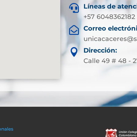
Líneas de atenc

+57 6048362182
Correo electrón

unicacaceres@s
Dirección:

Calle 49 # 48 - 
onales