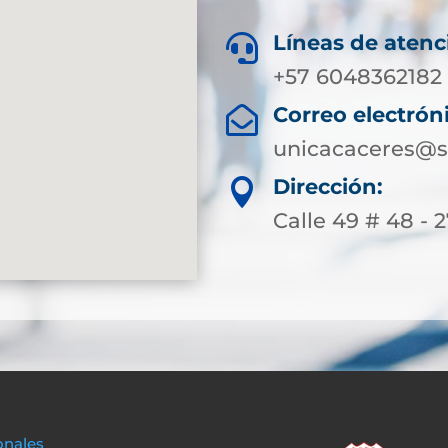
Líneas de atenc

+57 6048362182
Correo electrón

unicacaceres@s
Dirección:

Calle 49 # 48 - 
onales