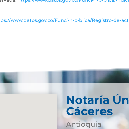
servada:
https://www.datos.gov.co/Funci-n-p-blica/-ndice
tps://www.datos.gov.co/Funci-n-p-blica/Registro-de-act
Notaría Ún
Cáceres
Antioquia