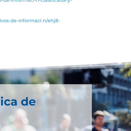
-de-Informaci-n-clasificada-y-
ivos-de-informaci-n/ehj8-
ica de