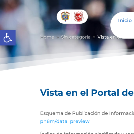
Inicio
Abrir barra de herramientas
Home
Sin categoría
Vista en el Port
9
9
Vista en el Portal d
Esquema de Publicación de Informaci
pn8m/data_preview