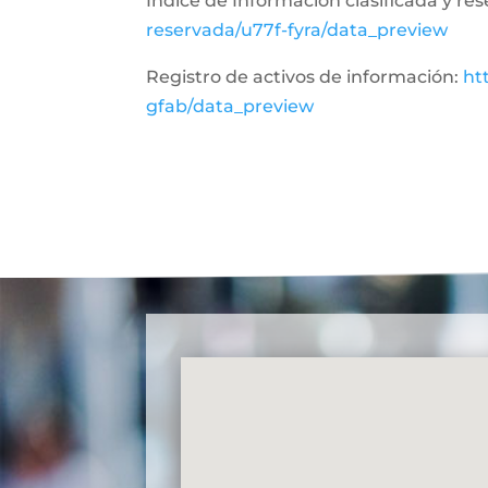
Índice de Información clasificada y re
reservada/u77f-fyra/data_preview
Registro de activos de información:
ht
gfab/data_preview