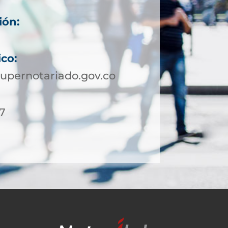
ión:
ico:
upernotariado.gov.co
27