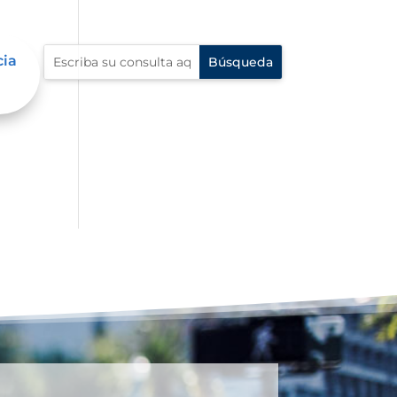
cia
én