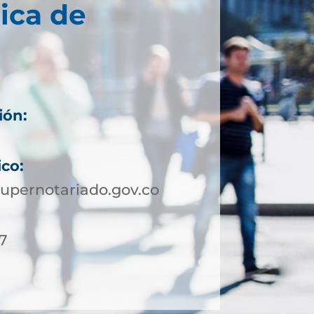
ica de
ión:
ico:
upernotariado.gov.co
27