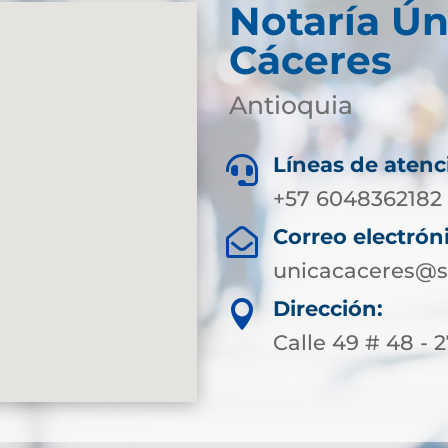
Notaría Ún
Cáceres
Antioquia
Líneas de atenc

+57 6048362182
Correo electrón

unicacaceres@s
Dirección:

Calle 49 # 48 - 