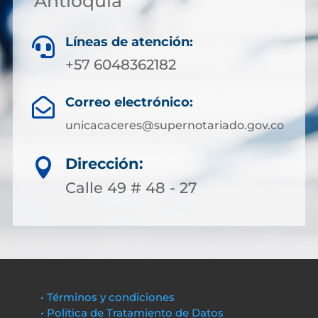
Antioquia
Líneas de atención:

+57 6048362182
Correo electrónico:

unicacaceres@supernotariado.gov.co
Dirección:

Calle 49 # 48 - 27
• Términos y condiciones
• Política de Tratamiento de Datos