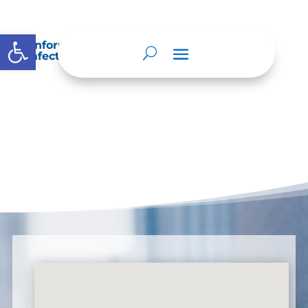
Abrir barra de herramientas
Información sobre decisiones que puede
afectar al público