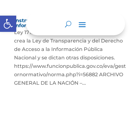
Abrir barra de herramientas
Instrumentos de gestión de la
información.
Ley 1712 de 2014, Por medio de la cual se
crea la Ley de Transparencia y del Derecho
de Acceso a la Información Pública
Nacional y se dictan otras disposiciones.
https://www.funcionpublica.gov.co/eva/gest
ornormativo/norma.php?i=56882 ARCHIVO
GENERAL DE LA NACIÓN –...