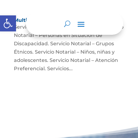
Abrir barra de herramientas
Multimedia
Servicio Notarial – Fuerzas Militares. Servicio
Notarial – Personas en Situación de
Discapacidad. Servicio Notarial – Grupos
Étnicos. Servicio Notarial – Niños, niñas y
adolescentes. Servicio Notarial – Atención
Preferencial. Servicios...