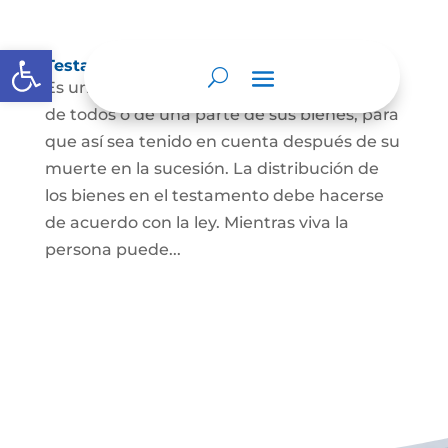
Abrir barra de herramientas
Testamento
Es un acto por el cual una persona dispone
de todos o de una parte de sus bienes, para
que así sea tenido en cuenta después de su
muerte en la sucesión. La distribución de
los bienes en el testamento debe hacerse
de acuerdo con la ley. Mientras viva la
persona puede...